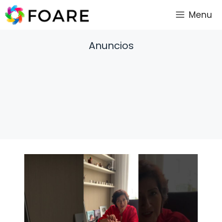
Saltar
Menu
al
contenido
Anuncios