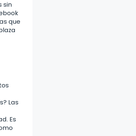
 sin
cebook
nas que
plaza
tos
s? Las
d. Es
 como