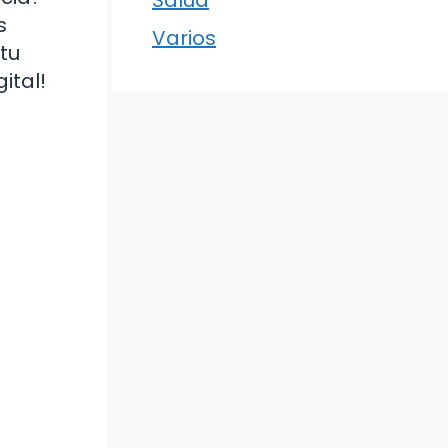
s
Varios
tu
ital!