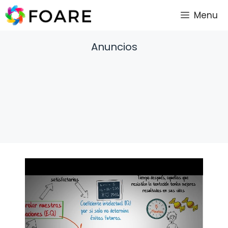
Saltar
Menu
al
contenido
Anuncios