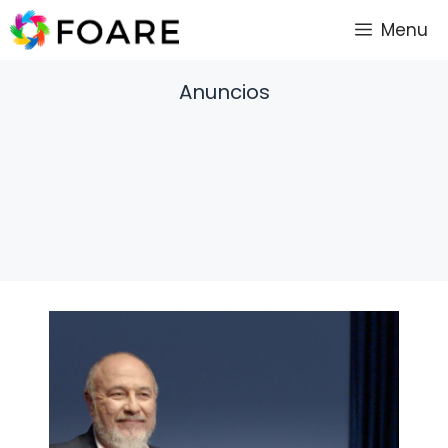
Saltar
Menu
al
contenido
Anuncios