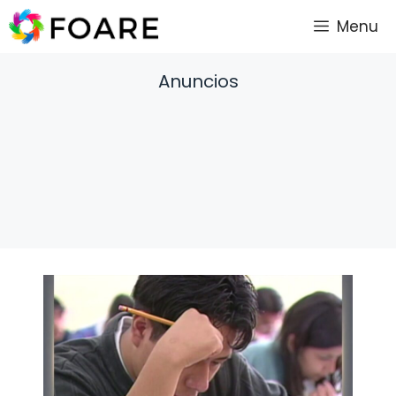
Saltar
Menu
al
contenido
Anuncios