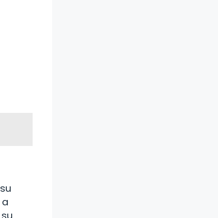
 su
 a
 su