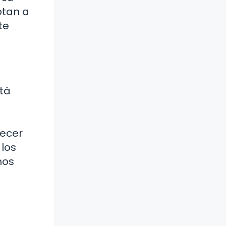
ptan a
te
tá
recer
los
mos