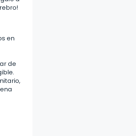
rebro!
os en
gar de
ible.
itario,
uena