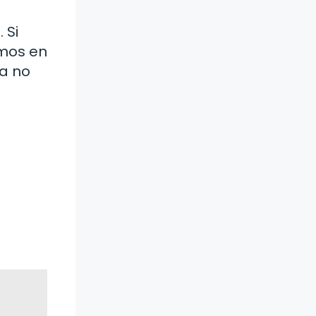
 Si
emos en
ía no