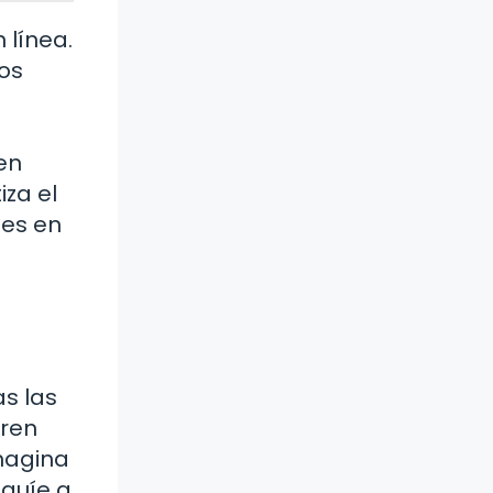
 línea.
ros
en
iza el
tes en
s las
eren
Imagina
 guíe a