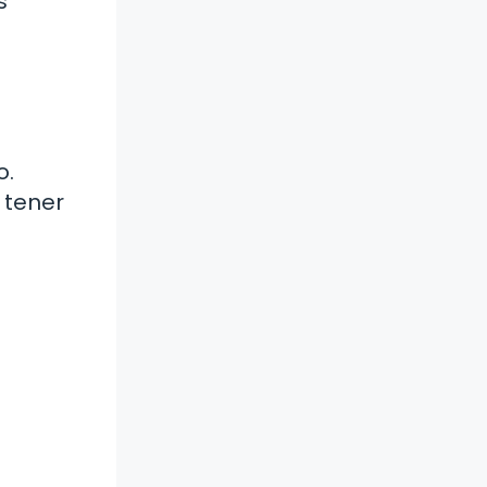
s
o.
 tener