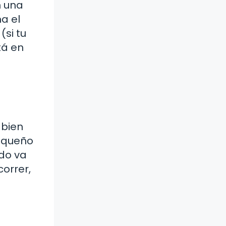
n una
a el
(si tu
tá en
 bien
pequeño
odo va
correr,