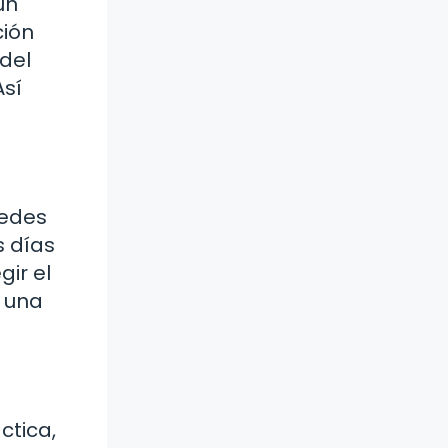
un
ción
del
Así
uedes
s días
gir el
y una
ctica,