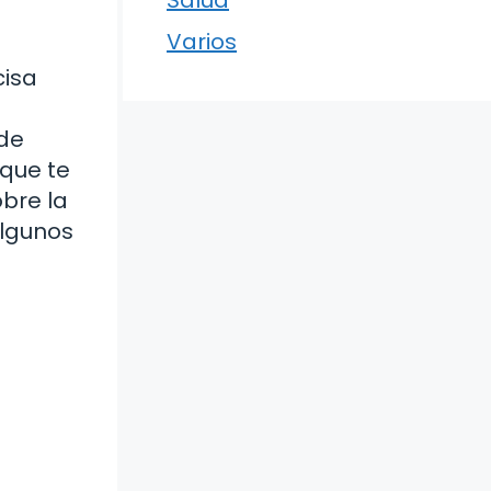
Varios
cisa
 de
que te
bre la
algunos