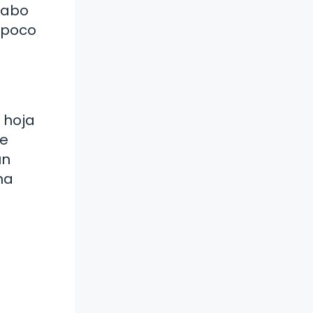
 cabo
 poco
 hoja
de
un
na