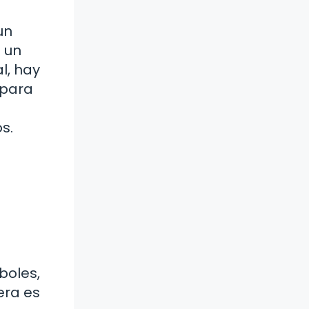
un
 un
l, hay
 para
s.
boles,
era es