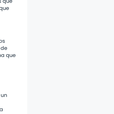
s que
 que
os
 de
na que
 un
na