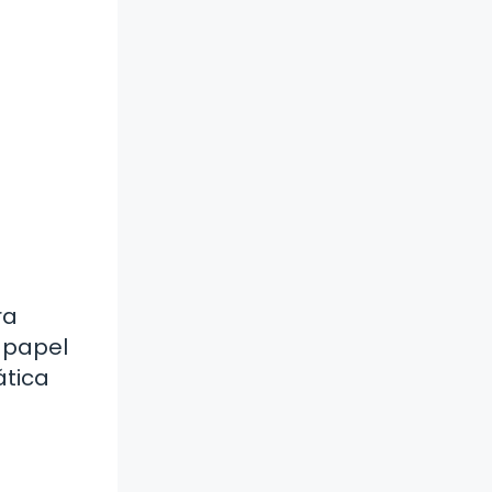
ra
 papel
ática