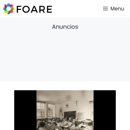
Saltar
Menu
al
contenido
Anuncios