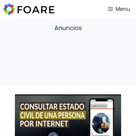
Saltar
Menu
al
contenido
Anuncios