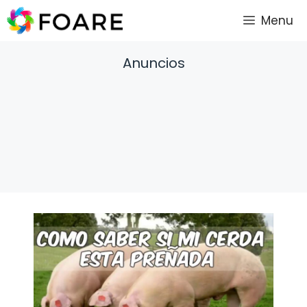
Saltar
Menu
al
contenido
Anuncios