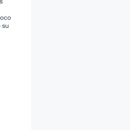
s
poco
e su