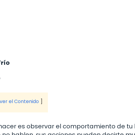
Frío
o
 ver el Contenido
hacer es observar el comportamiento de tu
 no hablen, sus acciones pueden decirte m