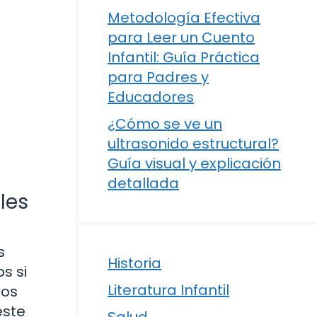
Metodología Efectiva
para Leer un Cuento
Infantil: Guía Práctica
para Padres y
Educadores
¿Cómo se ve un
ultrasonido estructural?
Guía visual y explicación
detallada
les
s
Historia
s si
Literatura Infantil
nos
este
Salud