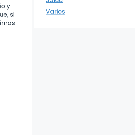
ío y
Varios
e, si
limas