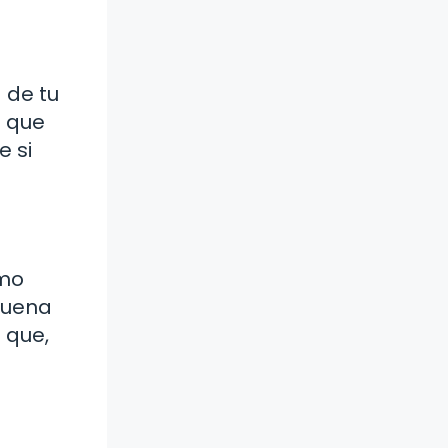
a de tu
e que
e si
ómo
buena
 que,