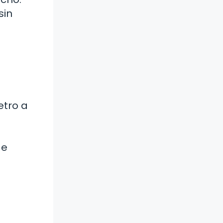
sin
etro a
de