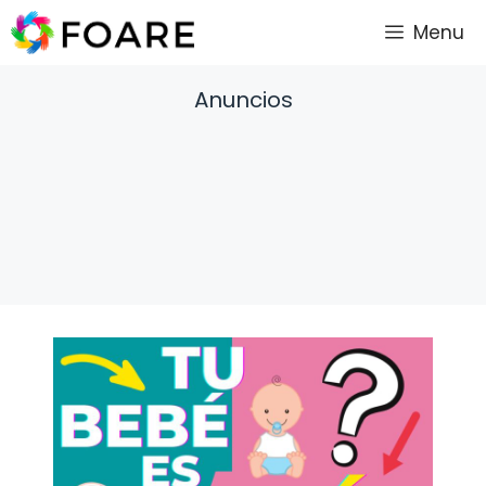
Saltar
Menu
al
contenido
Anuncios