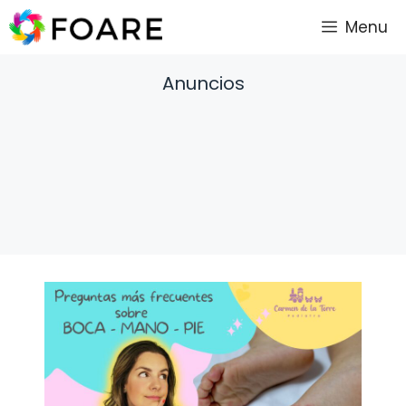
Saltar
Menu
al
contenido
Anuncios