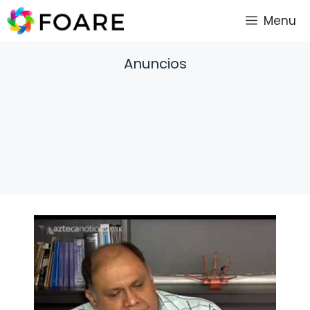
Saltar
Menu
al
contenido
Anuncios