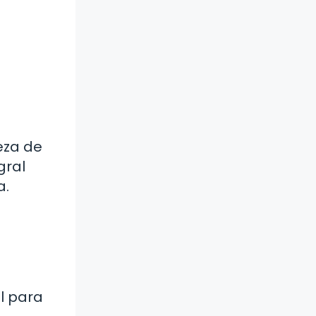
eza de
gral
a.
l para