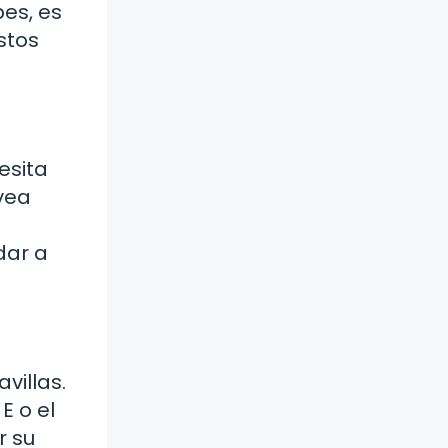
pes, es
stos
esita
 vea
dar a
villas.
E o el
r su