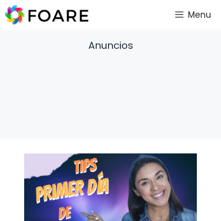
Saltar
Menu
al
contenido
Anuncios