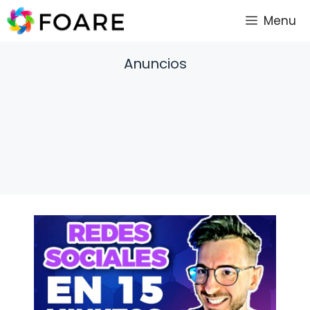
Saltar
Menu
al
contenido
Anuncios