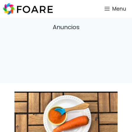
Saltar
Menu
al
contenido
Anuncios