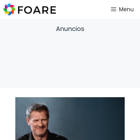
Saltar
Menu
al
contenido
Anuncios