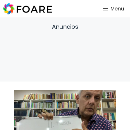
Saltar
Menu
al
contenido
Anuncios