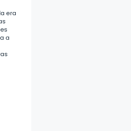
la era
as
des
ña a
ras