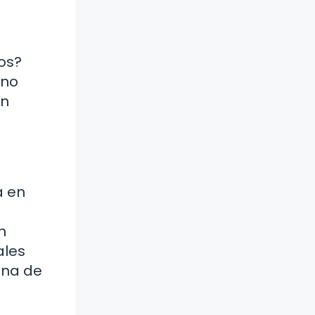
os?
 no
un
a en
n
ales
ina de