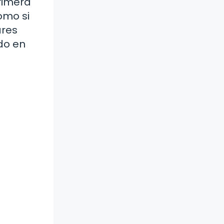
primera
omo si
ares
ndo en