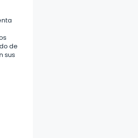
enta
los
ndo de
n sus