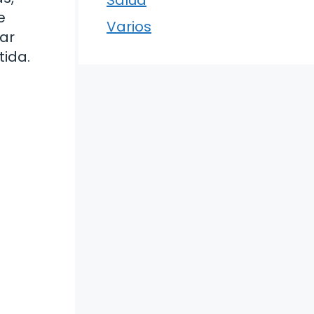
e
Varios
rar
tida.