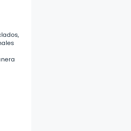
clados,
males
anera