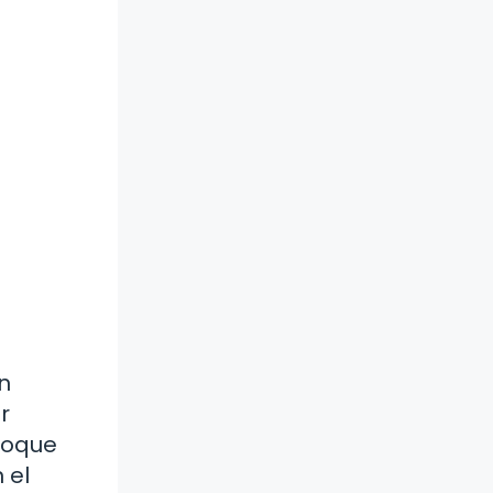
n
r
nfoque
 el