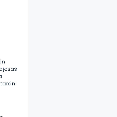
ón
ajosas
a
starán