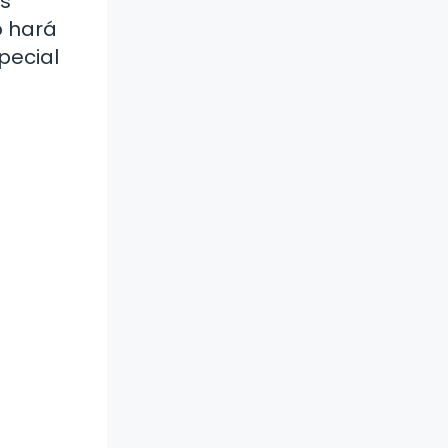
as
o hará
pecial