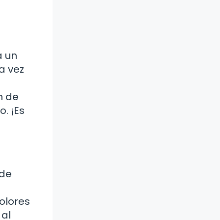
a un
a vez
n de
. ¡Es
 de
olores
 al