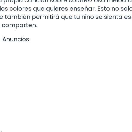
 tu propia canción sobre colores! Usa melodí
los colores que quieres enseñar. Esto no sol
ue también permitirá que tu niño se sienta es
s comparten.
Anuncios