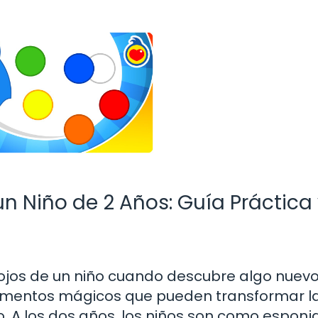
n Niño de 2 Años: Guía Práctica
s ojos de un niño cuando descubre algo nuev
momentos mágicos que pueden transformar l
A los dos años, los niños son como esponja