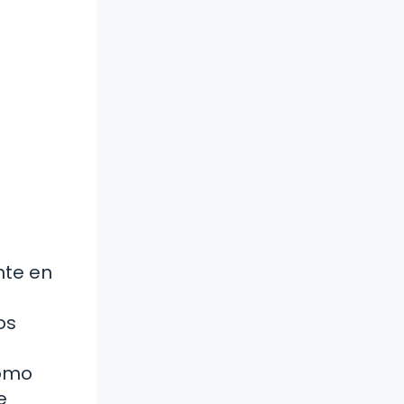
nte en
os
cómo
e