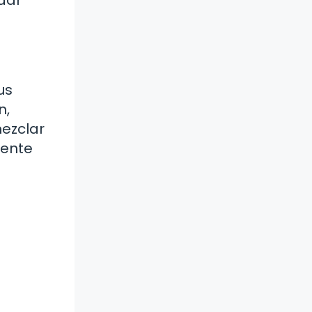
us
n,
mezclar
lente