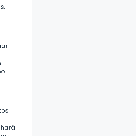
s.
har
s
mo
os.
 hará
dar