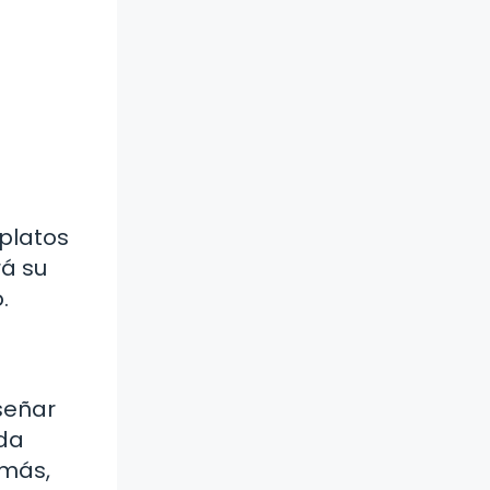
platos
rá su
.
señar
ada
emás,