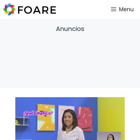
Saltar
Menu
al
contenido
Anuncios