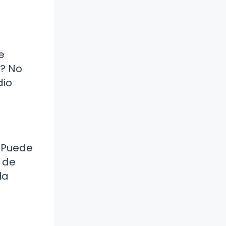
e
o? No
dio
. Puede
e de
la