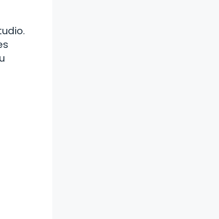
tudio.
es
u