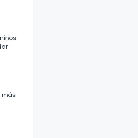
 niños
der
á más