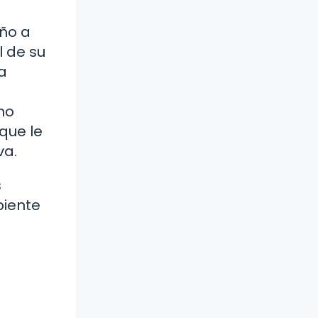
eño a
l de su
a
mo
que le
va.
s
biente