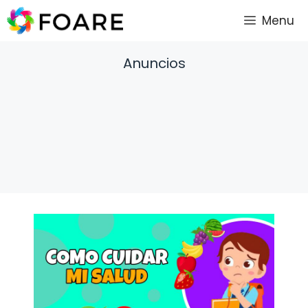
Saltar
Menu
al
contenido
Anuncios