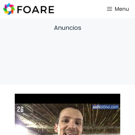
Saltar
Menu
al
contenido
Anuncios