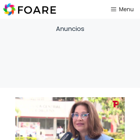
Saltar
Menu
al
contenido
Anuncios