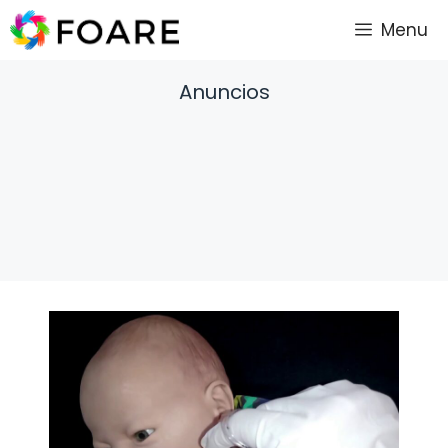
Saltar
Menu
al
contenido
Anuncios