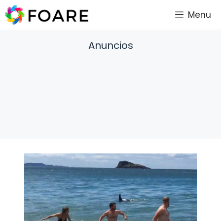
Saltar
Menu
al
contenido
Anuncios