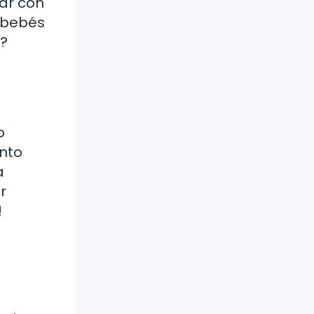
ar con
s bebés
o?
o
ento
a
r
!