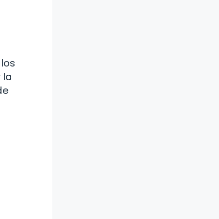
 los
 la
de