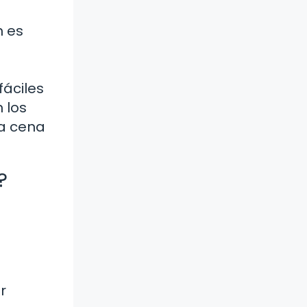
n es
fáciles
 los
la cena
?
r