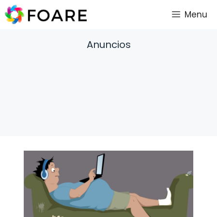
Saltar
Menu
al
contenido
Anuncios