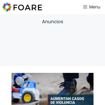
Saltar
Menu
al
contenido
Anuncios