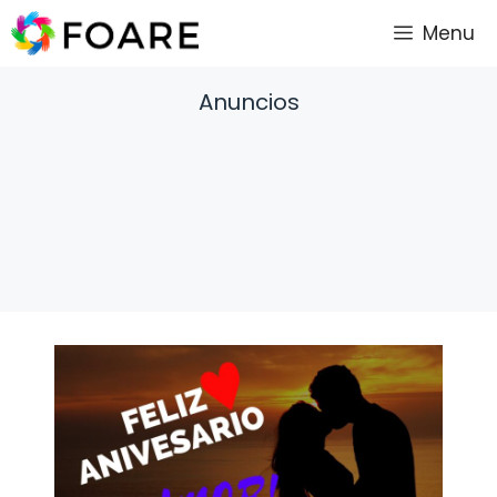
Saltar
Menu
al
contenido
Anuncios