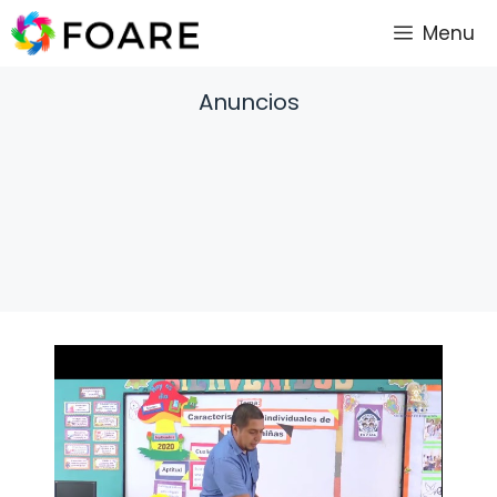
Saltar
Menu
al
contenido
Anuncios