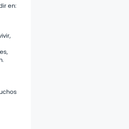
ir en:
vir,
es,
n.
muchos