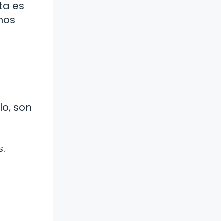
ta es
nos
lo, son
s.