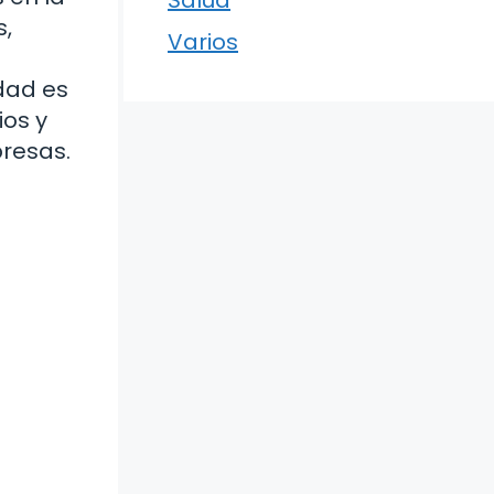
s,
Varios
dad es
ios y
presas.