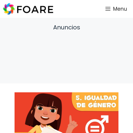
Saltar
Menu
al
contenido
Anuncios