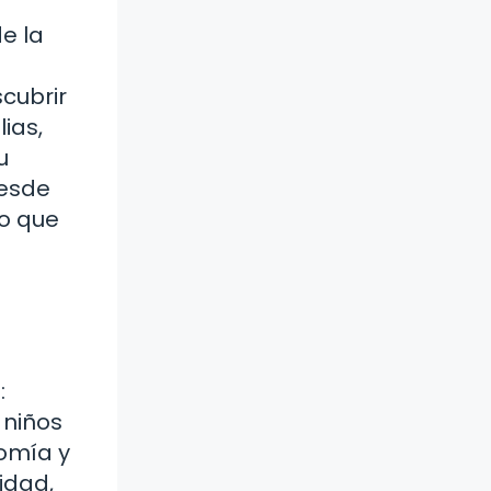
e la
cubrir
ias,
u
desde
no que
:
 niños
nomía y
idad,