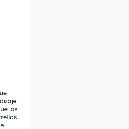
que
dizaje
que los
rellas
el