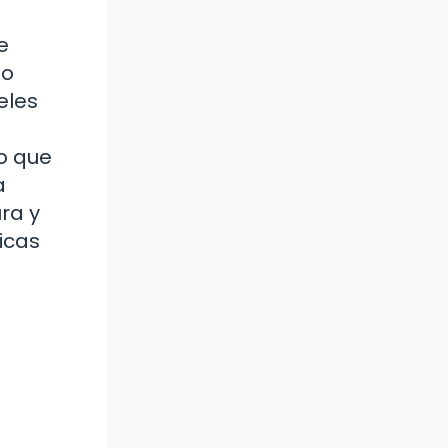
e
to
eles
o que
a
ra y
icas