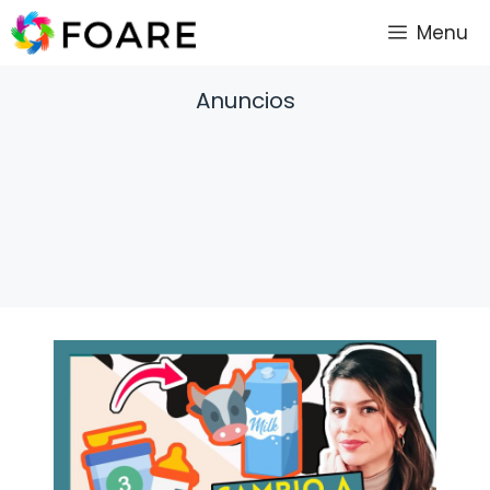
Saltar
Menu
al
contenido
Anuncios