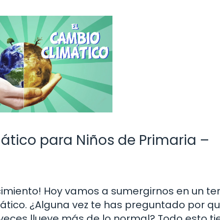
ático para Niños de Primaria –
cimiento! Hoy vamos a sumergirnos en un t
mático. ¿Alguna vez te has preguntado por q
veces llueve más de lo normal? Todo esto ti