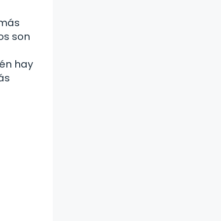
 más
os son
ién hay
ás