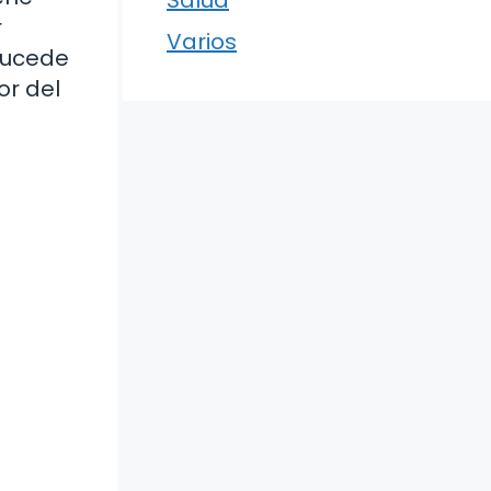
r
Varios
 sucede
or del