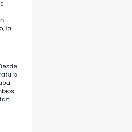
es
un
, la
 Desde
ratura
uba.
mbios
 tan