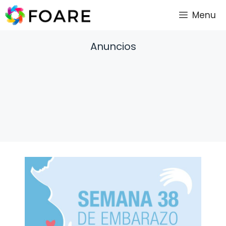
Saltar
Menu
al
contenido
Anuncios