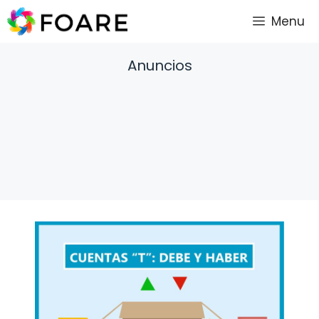
Saltar
Menu
al
contenido
Anuncios