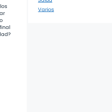
los
Varios
ar
to
final
rdad?