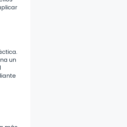
plicar
áctica.
ina un
l
diante