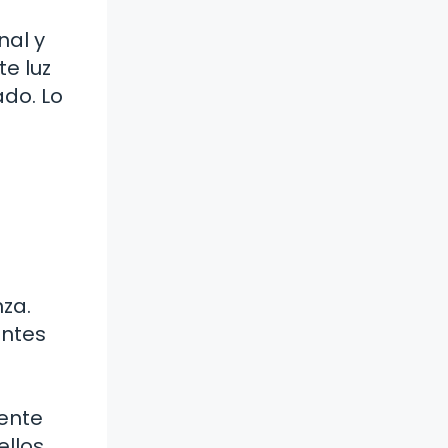
a
nal y
te luz
ado. Lo
za.
entes
lente
ellos