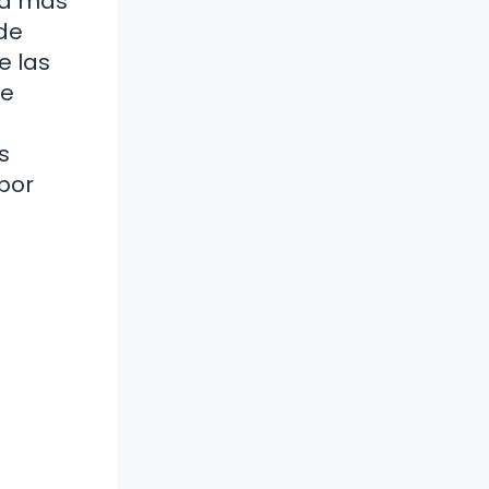
ía más
ede
e las
de
s
 por