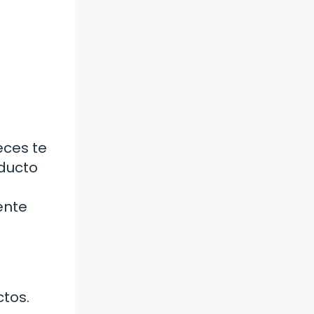
eces te
oducto
ente
tos.