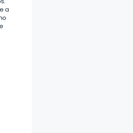
s.
e a
 no
te