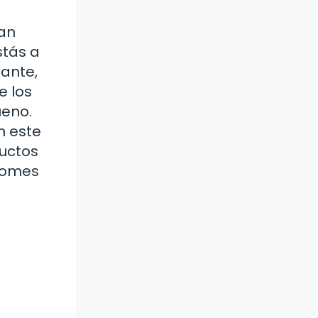
tan
stás a
iante,
e los
ueno.
n este
ductos
 tomes