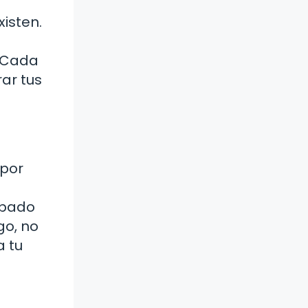
xisten.
. Cada
ar tus
 por
obado
go, no
a tu