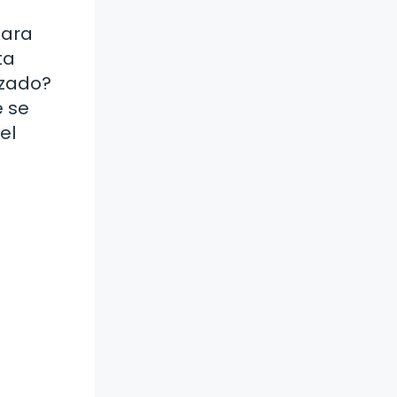
para
ta
izado?
e se
el