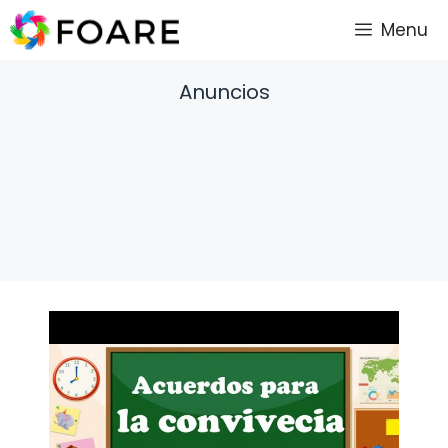
Saltar
Menu
al
contenido
Anuncios