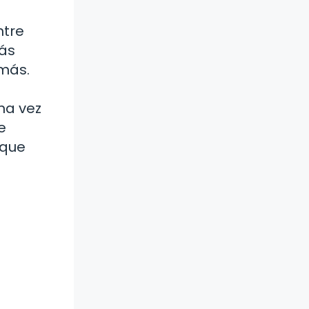
ntre
más
emás.
na vez
e
 que