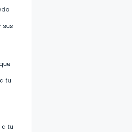
ueda
r
r sus
 que
a tu
 a tu