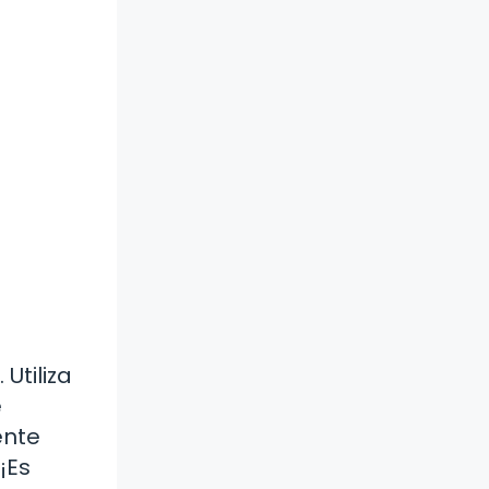
Utiliza
e
ente
¡Es