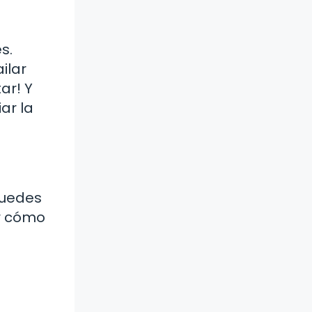
s.
ilar
ar! Y
ar la
Puedes
ir cómo