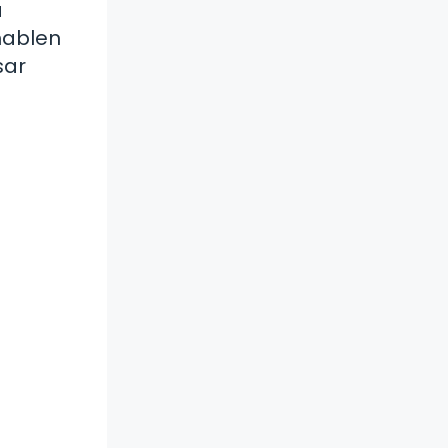
a
hablen
sar