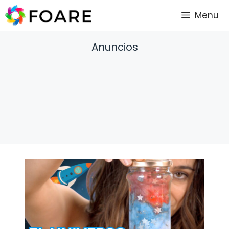
Saltar
Menu
al
contenido
Anuncios