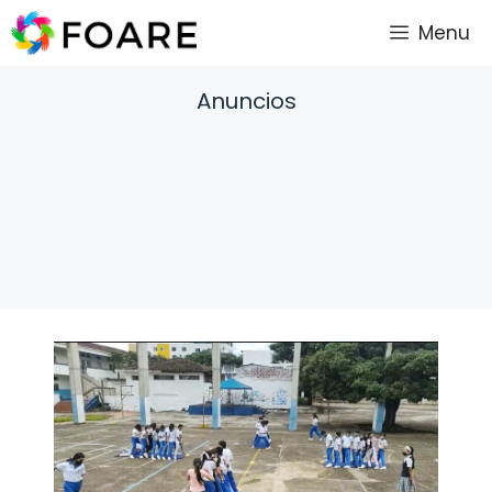
Saltar
Menu
al
contenido
Anuncios