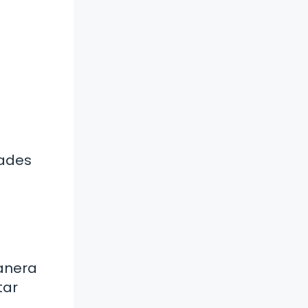
dades
manera
tar