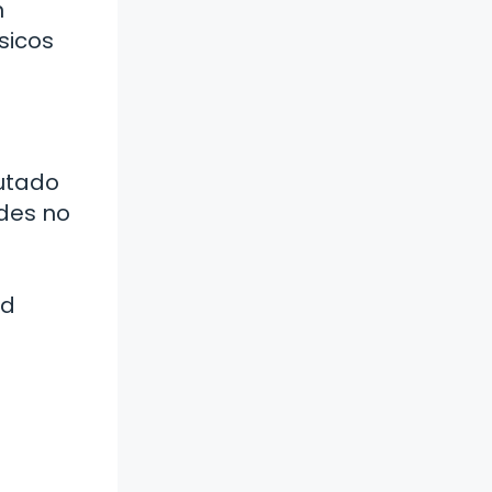
n
sicos
rutado
ades no
ad