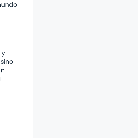
 mundo
 y
 sino
un
!