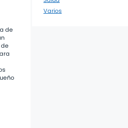
Varios
ma de
un
 de
para
os
queño